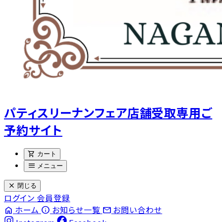
パティスリーナンフェア店舗受取専用ご
予約サイト
shopping_cart
カート
menu
メニュー
close
閉じる
ログイン
会員登録
home
info
email
ホーム
お知らせ一覧
お問い合わせ